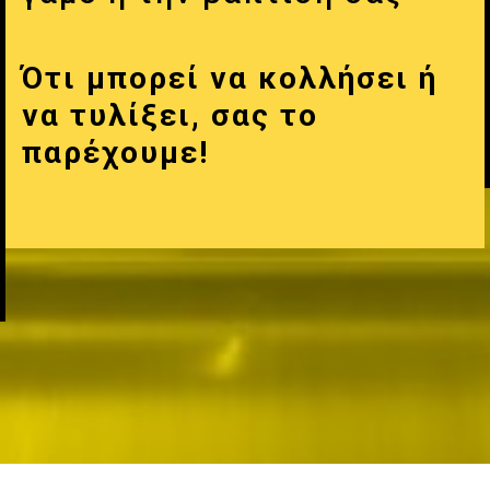
Ότι μπορεί να κολλήσει ή
να τυλίξει, σας το
παρέχουμε!