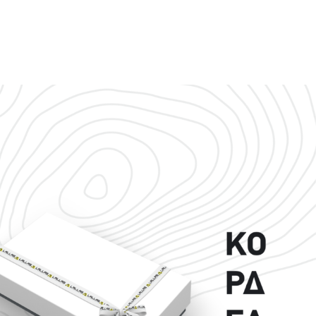
START NOW
LET'S WORK TOGETHER?