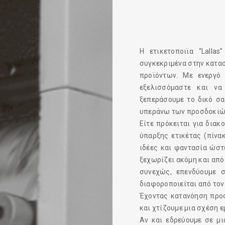
Η ετικετοποιϊα “Lalla
συγκεκριμένα στην κατα
προϊόντων. Με ενεργό
εξελισσόμαστε και να
ξεπεράσουμε το δικό σα
υπεράνω των προσδοκιώ
Είτε πρόκειται για διακ
ύπαρξης ετικέτας (πίνα
ιδέες και φαντασία ώστ
ξεχωρίζει ακόμη και από
συνεχώς, επενδύουμε σ
διαφοροποιείται από τον
Έχοντας κατανόηση προς
και χτίζουμε μια σχέση 
Αν και εδρεύουμε σε μι