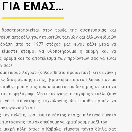
ΓΙΑ ΕΜΑΣ…
s” δραστηριοποιείται στον τομέα της συσκευασίας και
σκευή αυτοκόλλητων ετικετών, ταινιών και άλλων ειδικών
 δράση από το 1977 στόχος μας είναι κάθε μέρα να
 είμαστε έτοιμοι να υλοποιήσουμε ή ακόμη και να
ς όραμα και το αποτέλεσμα των προϊόντων σας να είναι
ν σας!
οσμητικούς λόγους (καλαισθησία προϊόντων) ,είτε ανάγκη
κες διατροφικής αξίας), βρισκόμαστε στο πλευρό σας με
ε κάθε προϊόν σας που κοσμείται με δική μας ετικέτα να
 το πιο ψηλό ράφι. Με τις ανάγκες της αγοράς να αλλάζουν
ε νέες, καινοτόμες τεχνολογίες ώστε κάθε προϊόν να
 ανταγωνισμό του.
 τον πελάτη, κρατάμε το κόστος στο χαμηλότερο δυνατό
εμπιστοσύνης που σκοπεύουμε να κρατήσουμε μαζί του.
α μικρή πόλη όπως η Καβάλα, είμαστε πάντα δίπλα σας